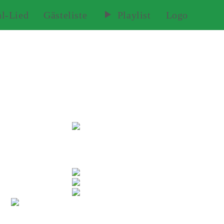
al-Lied
Gästeliste
Playlist
Logo